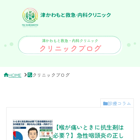
サ
イ
ド
バ
ー・
ク
リ
津かわもと救急・内科クリニック
ニ
クリニックブログ
ッ
ク
概
要
HOME
クリニックブログ
診療コラム
【喉が痛いときに抗生剤は
必要？】急性咽頭炎の正し