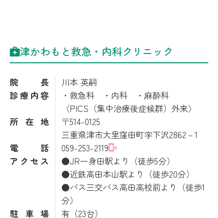
津かわもと救急・内科クリニック
院長
川本 英嗣
診療内容
・救急科 ・内科 ・麻酔科
〈PICS（集中治療後症候群）外来〉
所在地
〒514-0125
三重県津市大里窪田町字下沢2862－1
電話
059-253-2119
アクセス
●JR一身田駅より（徒歩5分）
●近鉄高田本山駅より（徒歩20分）
●バス三交バス高田高校前より（徒歩1
分）
駐車場
有（23台）