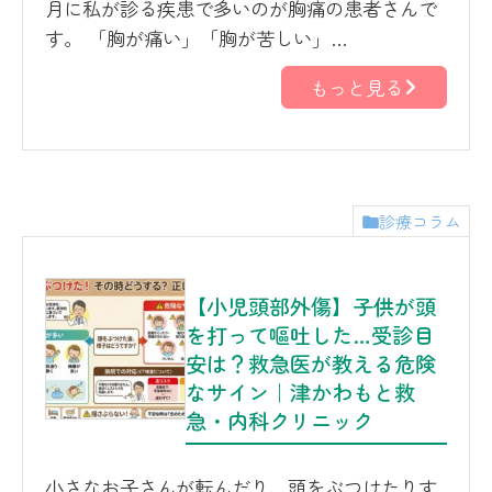
月に私が診る疾患で多いのが胸痛の患者さんで
す。 「胸が痛い」「胸が苦しい」…
もっと見る
診療コラム
【小児頭部外傷】子供が頭
を打って嘔吐した…受診目
安は？救急医が教える危険
なサイン｜津かわもと救
急・内科クリニック
小さなお子さんが転んだり、頭をぶつけたりす