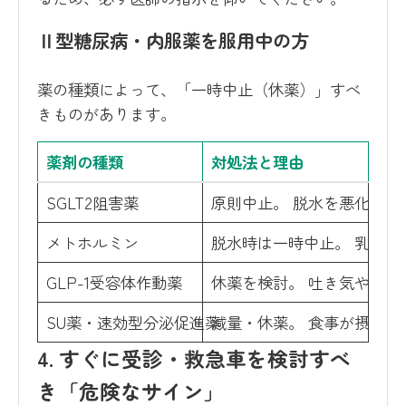
Ⅱ型糖尿病・内服薬を服用中の方
薬の種類によって、「一時中止（休薬）」すべ
きものがあります。
薬剤の種類
対処法と理由
SGLT2阻害薬
原則中止。 脱水を悪化さ
メトホルミン
脱水時は一時中止。 乳酸
GLP-1受容体作動薬
休薬を検討。 吐き気や嘔
SU薬・速効型分泌促進薬
減量・休薬。 食事が摂れな
4. すぐに受診・救急車を検討すべ
き「危険なサイン」