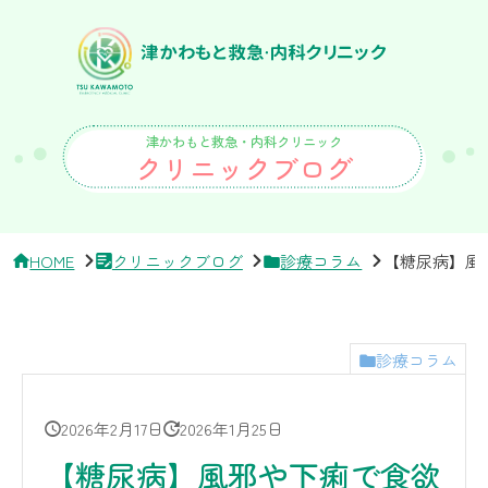
サ
イ
ド
バ
ー・
ク
リ
津かわもと救急・内科クリニック
ニ
クリニックブログ
ッ
ク
概
要
HOME
クリニックブログ
診療コラム
【糖尿病】風
診療コラム
2026年2月17日
2026年1月25日
【糖尿病】風邪や下痢で食欲