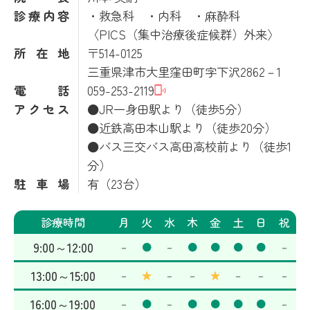
診療内容
・救急科 ・内科 ・麻酔科
〈PICS（集中治療後症候群）外来〉
所在地
〒514-0125
三重県津市大里窪田町字下沢2862－1
電話
059-253-2119
アクセス
●JR一身田駅より（徒歩5分）
●近鉄高田本山駅より（徒歩20分）
●バス三交バス高田高校前より（徒歩1
分）
駐車場
有（23台）