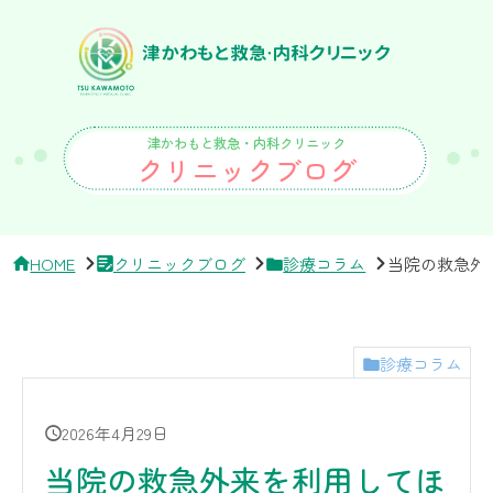
サ
イ
ド
バ
ー・
ク
リ
津かわもと救急・内科クリニック
ニ
クリニックブログ
ッ
ク
概
要
HOME
クリニックブログ
診療コラム
当院の救急外
診療コラム
2026年4月29日
当院の救急外来を利用してほ