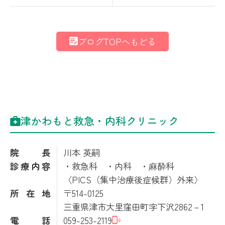
ブログTOPへもどる
津かわもと救急・内科クリニック
院長
川本 英嗣
診療内容
・救急科 ・内科 ・麻酔科
〈PICS（集中治療後症候群）外来〉
所在地
〒514-0125
三重県津市大里窪田町字下沢2862－1
電話
059-253-2119