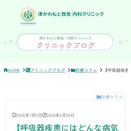
サ
イ
ド
バ
ー・
ク
リ
津かわもと救急・内科クリニック
ニ
クリニックブログ
ッ
ク
概
要
HOME
クリニックブログ
診療コラム
【呼吸器疾患
診療コラム
2026年7月2日
2026年5月29日
【呼吸器疾患にはどんな病気