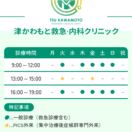
診療時間
月
火
水
木
金
土
日
祝
9:00～12:00
－
●
－
●
●
●
●
－
13:00～15:00
－
★
－
－
★
－
－
－
16:00～19:00
－
●
－
●
●
●
●
－
特記事項
●
…一般診療（救急診療含む）
★
…PICS外来（集中治療後症候群専門外来）