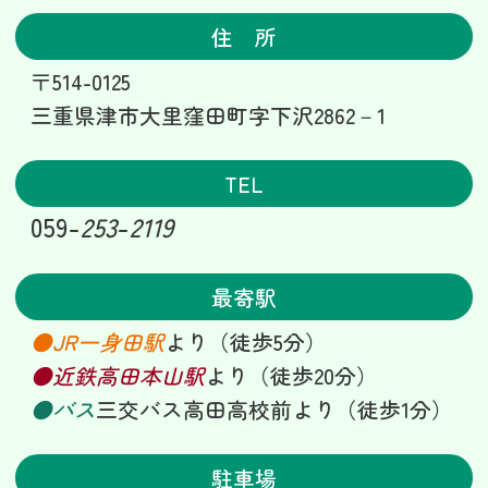
住 所
〒514-0125
三重県津市大里窪田町字下沢2862－1
TEL
059-
253
-
2
119
最寄駅
●JR一身田駅
より（徒歩5分）
●近鉄高田本山駅
より（徒歩20分）
●バス
三交バス高田高校前より（徒歩1分）
駐車場