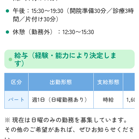
午後：15:30〜19:30（開院準備30分／診療3時
間／片付け30分）
休憩（勤務外）：12:30〜15:30
給与（経験・能力により決定しま
す）
区分
出勤形態
支給形態
パート
週1日（日曜勤務あり）
時給
1,60
※ 現在は日曜のみの勤務を募集しています。
その他のご希望があれば、ぜひお知らせくださ
い。