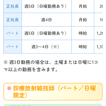
正社員
週5日（日曜勤務あり）
月給
20
正社員
週4日
月給
16
パート
週5日（日曜勤務あり）
時給
1,20
パート
週3〜4日（※）
時給
1,10
※ 週3日勤務の場合は、土曜または日曜に1コ
マ以上の勤務を含みます。
診療放射線技師（パート／日曜
限定）