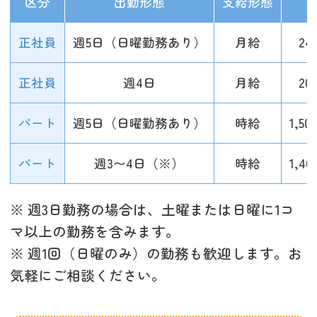
区分
出勤形態
支給形態
正社員
週5日（日曜勤務あり）
月給
2
正社員
週4日
月給
2
パート
週5日（日曜勤務あり）
時給
1,50
パート
週3〜4日（※）
時給
1,40
※ 週3日勤務の場合は、土曜または日曜に1コ
マ以上の勤務を含みます。
※ 週1回（日曜のみ）の勤務も歓迎します。お
気軽にご相談ください。